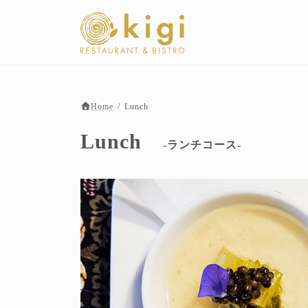
コ
ナ
ン
ビ
テ
ゲ
ン
ー
ツ
シ
へ
ョ
ス
ン
キ
に
Home
Lunch
ッ
移
Lunch
プ
動
-ランチコース-